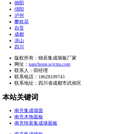
德阳
绵阳
泸州
攀枝花
自贡
成都
凉山
四川
版权所有：锦辰集成墙板厂家
网址：
nanchong.scjcms.com
联系人：田经理
联系电话：18628109743
联系地址：
四川省成都市武侯区
本站关键词
南充集成墙面
南充木饰面板
南充快装集成墙面板