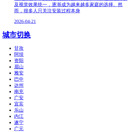
及视觉效果统一，逐渐成为越来越多家庭的选择。然
而，很多人只关注安装过程本身
2026-04-21
城市切换
甘孜
阿坝
资阳
眉山
雅安
巴中
达州
南充
广安
宜宾
乐山
内江
遂宁
广元