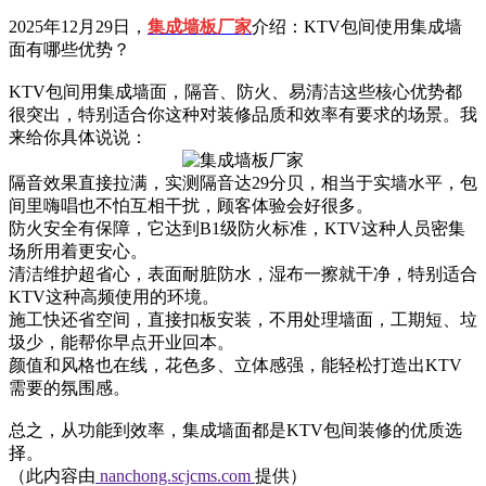
2025年12月29日，
集成墙板厂家
介绍：KTV包间使用集成墙
面有哪些优势？
KTV包间用集成墙面，隔音、防火、易清洁这些核心优势都
很突出，特别适合你这种对装修品质和效率有要求的场景。我
来给你具体说说：
隔音效果直接拉满‌，实测隔音达29分贝，相当于实墙水平，包
间里嗨唱也不怕互相干扰，顾客体验会好很多。
防火安全有保障‌，它达到B1级防火标准，KTV这种人员密集
场所用着更安心。
清洁维护超省心‌，表面耐脏防水，湿布一擦就干净，特别适合
KTV这种高频使用的环境。
施工快还省空间‌，直接扣板安装，不用处理墙面，工期短、垃
圾少，能帮你早点开业回本。
颜值和风格也在线‌，花色多、立体感强，能轻松打造出KTV
需要的氛围感。
总之，从功能到效率，集成墙面都是KTV包间装修的优质选
择。
（此内容由
nanchong.scjcms.com
提供）