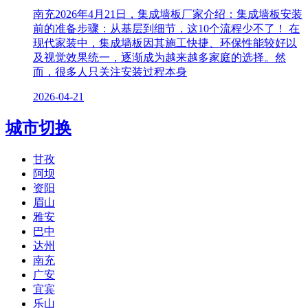
南充2026年4月21日，集成墙板厂家介绍：集成墙板安装
前的准备步骤：从基层到细节，这10个流程少不了！ 在
现代家装中，集成墙板因其施工快捷、环保性能较好以
及视觉效果统一，逐渐成为越来越多家庭的选择。然
而，很多人只关注安装过程本身
2026-04-21
城市切换
甘孜
阿坝
资阳
眉山
雅安
巴中
达州
南充
广安
宜宾
乐山