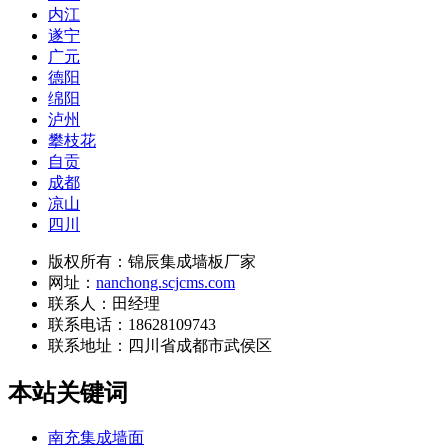
内江
遂宁
广元
德阳
绵阳
泸州
攀枝花
自贡
成都
凉山
四川
版权所有：锦辰集成墙板厂家
网址：
nanchong.scjcms.com
联系人：田经理
联系电话：18628109743
联系地址：
四川省成都市武侯区
本站关键词
南充集成墙面